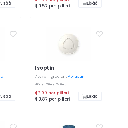
Lisää
Lisää
$0.57 per pilleri
Isoptin
ne
Active ingredient
Verapamil
40mg
120mg
240mg
$2.00 per pilleri
Lisää
Lisää
$0.87 per pilleri