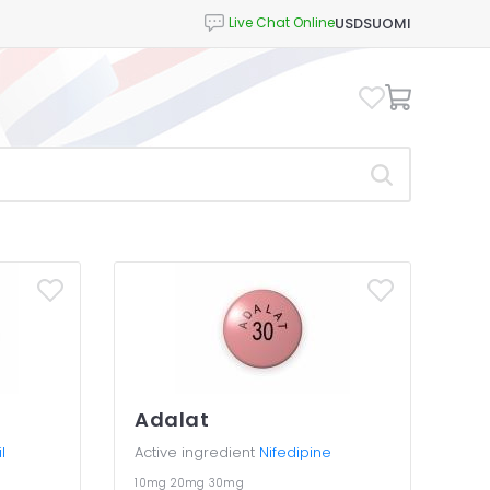
USD
SUOMI
Adalat
l
Active ingredient
Nifedipine
10mg
20mg
30mg