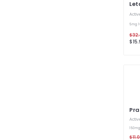
Let
Activ
5mg
$32.
$15.
Pr
Activ
150m
$11.