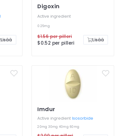
Digoxin
l
Active ingredient
0.25mg
$1.56 per pilleri
Lisää
Lisää
$0.52 per pilleri
Imdur
Active ingredient
Isosorbide
20mg
30mg
40mg
60mg
$2.00 per pilleri