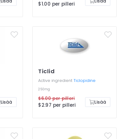
Lisää
Lisää
$1.00 per pilleri
Ticlid
Active ingredient
Ticlopidine
250mg
$6.00 per pilleri
Lisää
Lisää
$2.97 per pilleri