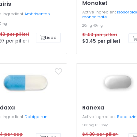
Monoket
airis
Active ingredient
Isosorbid
e ingredient
Ambrisentan
mononitrate
10mg
20mg
40mg
40 per pilleri
$1.00 per pilleri
Lisää
97 per pilleri
$0.45 per pilleri
adaxa
Ranexa
e ingredient
Dabigatran
Active ingredient
Ranolazin
g
500mg
1000mg
04 per cap
$4.80 per pilleri