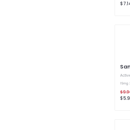
$7.1
Sa
Activ
15mg
$9.9
$5.9