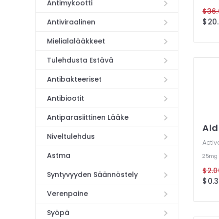
Antimykootti
$36.
$20.
Antiviraalinen
Mielialalääkkeet
Tulehdusta Estävä
Antibakteeriset
Antibiootit
Antiparasiittinen Lääke
Al
Niveltulehdus
Activ
Astma
25m
$2.0
Syntyvyyden Säännöstely
$0.3
Verenpaine
Syöpä