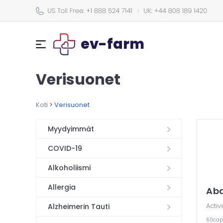
ev-farm
Verisuonet
Koti
>
Verisuonet
Myydyimmät
COVID-19
Alkoholiismi
Allergia
Ab
Activ
Alzheimerin Tauti
60cap