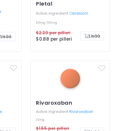
Pletal
e
Active ingredient
Cilostazol
50mg
100mg
$2.20 per pilleri
Lisää
Lisää
$0.88 per pilleri
Rivaroxaban
e
Active ingredient
Rivaroxaban
10mg
$1.55 per pilleri