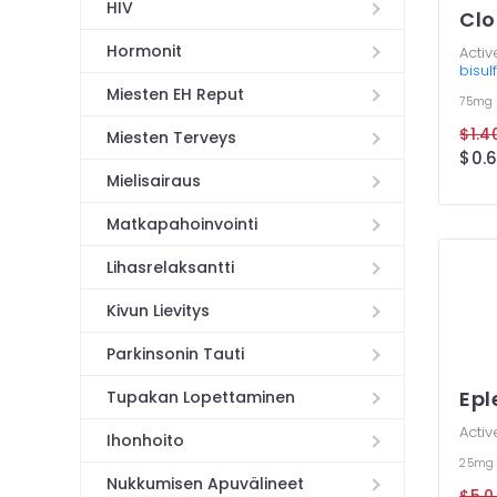
HIV
Clo
Hormonit
Activ
bisul
Miesten EH Reput
75mg
$1.40
Miesten Terveys
$0.6
Mielisairaus
Matkapahoinvointi
Lihasrelaksantti
Kivun Lievitys
Parkinsonin Tauti
Epl
Tupakan Lopettaminen
Activ
Ihonhoito
25m
Nukkumisen Apuvälineet
$5.0