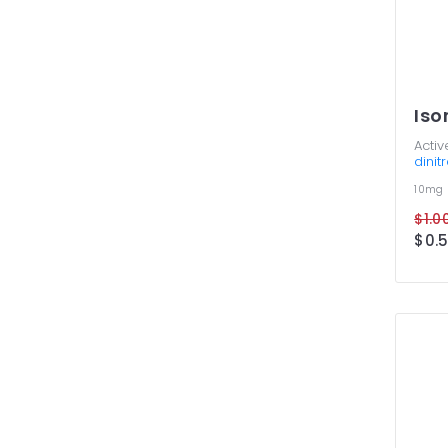
Iso
Activ
dinit
10mg
$1.00
$0.5