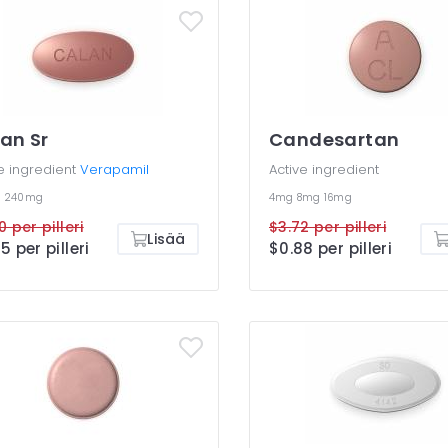
an Sr
Candesartan
e ingredient
Verapamil
Active ingredient
g
240mg
4mg
8mg
16mg
0 per pilleri
$3.72 per pilleri
Lisää
5 per pilleri
$0.88 per pilleri