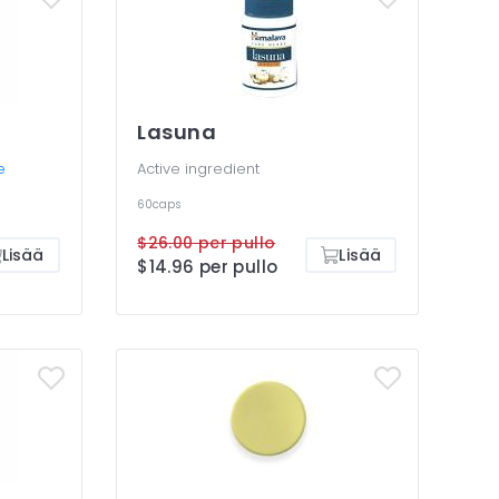
Lasuna
e
Active ingredient
60caps
$26.00 per pullo
Lisää
Lisää
$14.96 per pullo