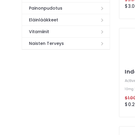
$3.0
Painonpudotus
Eläinlääkkeet
Vitamiinit
Naisten Terveys
Ind
Activ
10mg
$1.00
$0.2