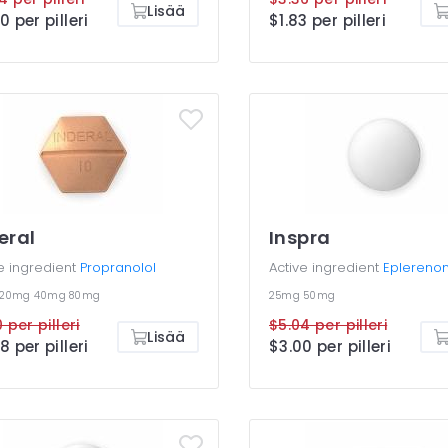
Lisää
0 per pilleri
$1.83 per pilleri
eral
Inspra
e ingredient
Propranolol
Active ingredient
Eplereno
20mg
40mg
80mg
25mg
50mg
 per pilleri
$5.04 per pilleri
Lisää
8 per pilleri
$3.00 per pilleri