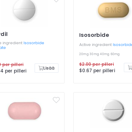
rdil
Isosorbide
e ingredient
Isosorbide
Active ingredient
Isosorbid
rate
20mg
30mg
40mg
60mg
$2.00 per pilleri
 per pilleri
Lisää
$0.67 per pilleri
4 per pilleri