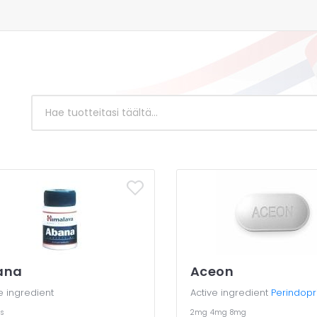
ana
Aceon
e ingredient
Active ingredient
Perindopri
s
2mg
4mg
8mg