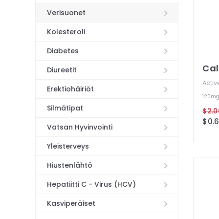
Verisuonet
Kolesteroli
Diabetes
Cal
Diureetit
Activ
Erektiohäiriöt
120m
Silmätipat
$2.0
$0.6
Vatsan Hyvinvointi
Yleisterveys
Hiustenlähtö
Hepatiitti C - Virus (HCV)
Kasviperäiset