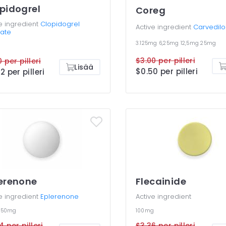
pidogrel
Coreg
e ingredient
Clopidogrel
Active ingredient
Carvedilo
fate
3.125mg
6,25mg
12,5mg
25mg
$3.00 per pilleri
 per pilleri
Lisää
$0.50 per pilleri
2 per pilleri
erenone
Flecainide
e ingredient
Eplerenone
Active ingredient
g
50mg
100mg
4 per pilleri
$3.36 per pilleri