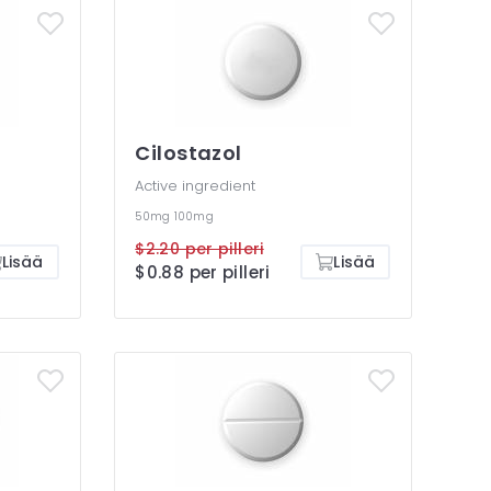
Cilostazol
Active ingredient
50mg
100mg
$2.20 per pilleri
Lisää
Lisää
$0.88 per pilleri