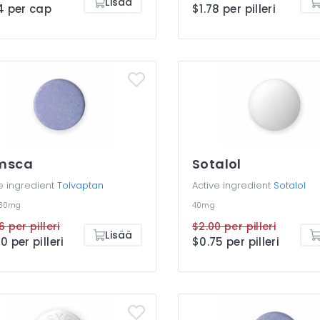
Lisää
4 per cap
$1.78 per pilleri
msca
Sotalol
e ingredient
Tolvaptan
Active ingredient
Sotalol
30mg
40mg
6 per pilleri
$2.00 per pilleri
Lisää
0 per pilleri
$0.75 per pilleri