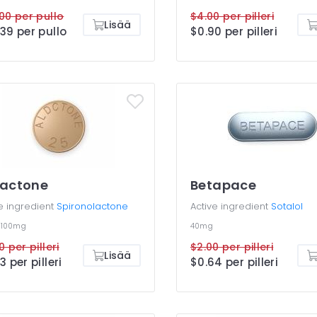
00 per pullo
$4.00 per pilleri
Lisää
39 per pullo
$0.90 per pilleri
dactone
Betapace
e ingredient
Spironolactone
Active ingredient
Sotalol
g
100mg
40mg
0 per pilleri
$2.00 per pilleri
Lisää
3 per pilleri
$0.64 per pilleri