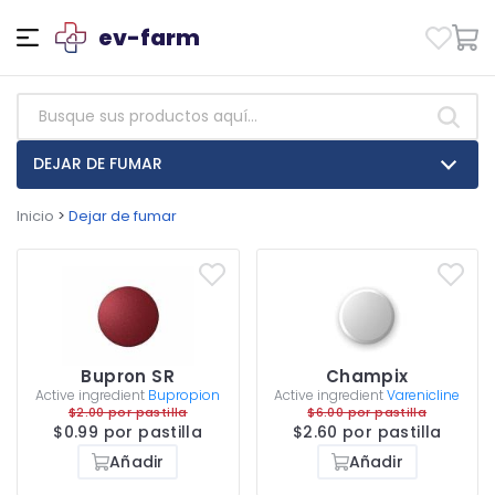
ev-farm
DEJAR DE FUMAR
Inicio
>
Dejar de fumar
Bupron SR
Champix
Active ingredient
Bupropion
Active ingredient
Varenicline
$2.00 por pastilla
$6.00 por pastilla
$0.99 por pastilla
$2.60 por pastilla
Añadir
Añadir