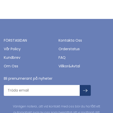
FÖRSTASIDAN
Kontakta Oss
Vår Policy
Orderstatus
Kundbrev
FAQ
Om Oss
Villkor&Avtal
Bli prenumerant på nyheter
Vänligen notera , att vid kontakt med oss bör du ha fått ett
automatiskt svar av oss som bekräftat att vi mottagit ditt