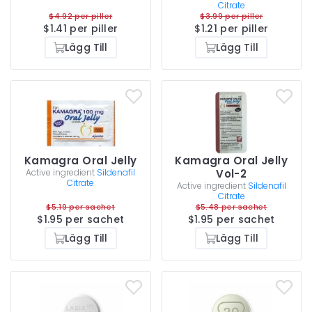
Citrate
$4.92 per piller
$3.99 per piller
$1.41 per piller
$1.21 per piller
Lägg Till
Lägg Till
Kamagra Oral Jelly
Kamagra Oral Jelly
Active ingredient
Sildenafil
Vol-2
Citrate
Active ingredient
Sildenafil
Citrate
$5.19 per sachet
$5.48 per sachet
$1.95 per sachet
$1.95 per sachet
Lägg Till
Lägg Till