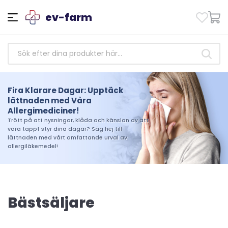
ev-farm
Fira Klarare Dagar: Upptäck
Stärkande Hälsa: Få tillgång till
lättnaden med Våra
betrodda antibiotikamediciner
Allergimediciner!
idag!
Trött på att nysningar, klåda och känslan av att
Ta hand om din hälsa idag. Handla från vårt
vara täppt styr dina dagar? Säg hej till
urval av pålitliga antibiotikaläkemedel och
lättnaden med vårt omfattande urval av
upplev skillnaden som kvalitet och tillförlitlighet
allergiläkemedel!
kan göra i din resa mot välbefinnande
Bästsäljare