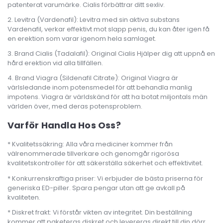
patenterat varumärke. Cialis förbättrar ditt sexliv.
Levitra (Vardenafil): Levitra med sin aktiva substans
Vardenafil, verkar effektivt mot slapp penis, du kan åter igen få
en erektion som varar igenom hela samlaget.
Brand Cialis (Tadalafil): Original Cialis Hjälper dig att uppnå en
hård erektion vid alla tillfällen.
Brand Viagra (Sildenafil Citrate): Original Viagra är
värlsledande inom potensmedel för att behandla manlig
impotens. Viagra är världskänd för att ha botat miljontals män
världen över, med deras potensproblem.
Varför Handla Hos Oss?
Kvalitetssäkring: Alla våra mediciner kommer från
välrenommerade tillverkare och genomgår rigorösa
kvalitetskontroller för att säkerställa säkerhet och effektivitet.
Konkurrenskraftiga priser: Vi erbjuder de bästa priserna för
generiska ED-piller. Spara pengar utan att ge avkall på
kvaliteten.
Diskret frakt: Vi förstår vikten av integritet. Din beställning
kommer att paketeras diskret och levereras direkt till din dörr.