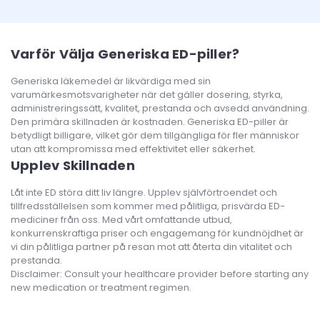
Varför Välja Generiska ED-piller?
Generiska läkemedel är likvärdiga med sin
varumärkesmotsvarigheter när det gäller dosering, styrka,
administreringssätt, kvalitet, prestanda och avsedd användning.
Den primära skillnaden är kostnaden. Generiska ED-piller är
betydligt billigare, vilket gör dem tillgängliga för fler människor
utan att kompromissa med effektivitet eller säkerhet.
Upplev Skillnaden
Låt inte ED störa ditt liv längre. Upplev självförtroendet och
tillfredsställelsen som kommer med pålitliga, prisvärda ED-
mediciner från oss. Med vårt omfattande utbud,
konkurrenskraftiga priser och engagemang för kundnöjdhet är
vi din pålitliga partner på resan mot att återta din vitalitet och
prestanda.
Disclaimer: Consult your healthcare provider before starting any
new medication or treatment regimen.