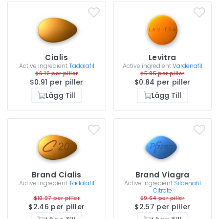
Cialis
Levitra
Active ingredient
Tadalafil
Active ingredient
Vardenafil
$6.12 per piller
$5.85 per piller
$0.91 per piller
$0.84 per piller
Lägg Till
Lägg Till
Brand Cialis
Brand Viagra
Active ingredient
Tadalafil
Active ingredient
Sildenafil
Citrate
$10.97 per piller
$9.64 per piller
$2.46 per piller
$2.57 per piller