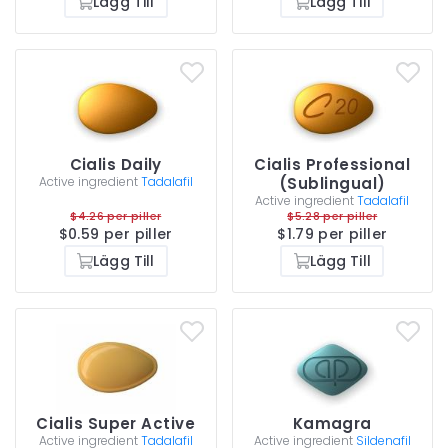
Lägg Till
Lägg Till
Cialis Daily
Cialis Professional
Active ingredient
Tadalafil
(Sublingual)
Active ingredient
Tadalafil
$4.26 per piller
$5.28 per piller
$0.59 per piller
$1.79 per piller
Lägg Till
Lägg Till
Cialis Super Active
Kamagra
Active ingredient
Tadalafil
Active ingredient
Sildenafil