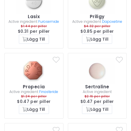
Lasix
Priligy
Active ingredient
Furosemide
Active ingredient
Dapoxetine
$1.44 per piller
$4.32 per piller
$0.31 per piller
$0.85 per piller
Lägg Till
Lägg Till
Propecia
Sertraline
Active ingredient
Finasteride
Active ingredient
$1.24 per piller
$2.16 per piller
$0.47 per piller
$0.47 per piller
Lägg Till
Lägg Till